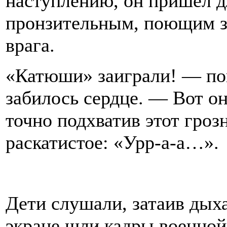
наступлению, он пришёл д
пронзительным, поющим з
врага.
«Катюши» заиграли! — пон
забилось сердце. — Вот он
точно подхватив этот гроз
раскатистое: «Урр-а-а…».
Дети слушали, затаив дыха
экране шли кадры военно