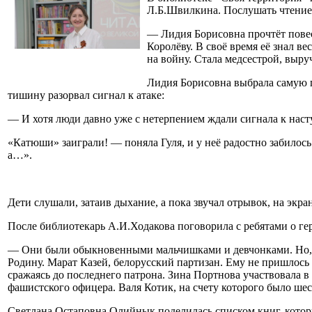
Л.Б.Швилкина. Послушать чтение 
— Лидия Борисовна прочтёт пове
Королёву. В своё время её знал в
на войну. Стала медсестрой, выру
Лидия Борисовна выбрала самую пр
тишину разорвал сигнал к атаке:
— И хотя люди давно уже с нетерпением ждали сигнала к наст
«Катюши» заиграли! — поняла Гуля, и у неё радостно забилось
а…».
Дети слушали, затаив дыхание, а пока звучал отрывок, на эк
После библиотекарь А.И.Ходакова поговорила с ребятами о гер
— Они были обыкновенными мальчишками и девчонками. Но, ко
Родину. Марат Казей, белорусский партизан. Ему не пришлось
сражаясь до последнего патрона. Зина Портнова участвовала в 
фашистского офицера. Валя Котик, на счету которого было ш
Светлана Остаповна Олийнык поделилась списком книг, которы