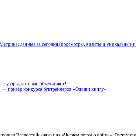
: узоры, которые объединяют!
" — призёр конкурса буктрейлеров «Оживи книгу»
прошла Всероссийская акция «Читаем детям о войне». Гостем ст