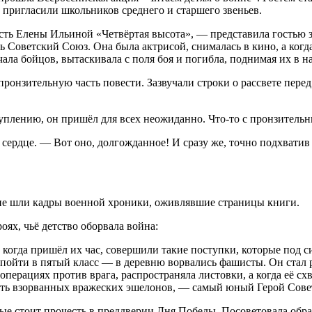
пригласили школьников среднего и старшего звеньев.
сть Елены Ильиной «Четвёртая высота», — представила гостью
есь Советский Союз. Она была актрисой, снималась в кино, а когд
чала бойцов, вытаскивала с поля боя и погибла, поднимая их в н
онзительную часть повести. Зазвучали строки о рассвете перед 
уплению, он пришёл для всех неожиданно. Что-то с пронзительн
 сердце. — Вот оно, долгожданное! И сразу же, точно подхватив 
ране шли кадры военной хроники, оживлявшие страницы книги.
оях, чьё детство оборвала война:
гда пришёл их час, совершили такие поступки, которые под си
 пойти в пятый класс — в деревню ворвались фашисты. Он стал 
операциях против врага, распространяла листовки, а когда её сх
есть взорванных вражеских эшелонов, — самый юный Герой Сове
е стоит прочесть в преддверии Дня Победы. Посоветовала обрат