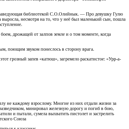
 заведующая библиотекой С.О.Олийнык. — Про девушку Гулю
а выросла, несмотря на то, что у неё был маленький сын, пошла
аступление.
боем, дрожащей от залпов земле и о том моменте, когда
ым, поющим звуком понеслось в сторону врага.
этот грозный запев «катюш», загремело раскатистое: «Урр-а-
лу не каждому взрослому. Многие из них отдали жизни за
разведчиком, минировал железную дорогу и погиб в бою,
ватили и пытали, сумела выхватить пистолет и застрелить
тского Союза
иться к классике: