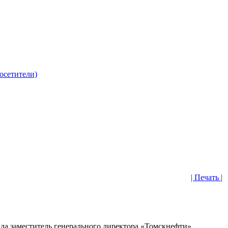
| Печать |
ала заместитель генерального директора «Томскнефти»