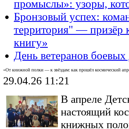
промыслы»: узоры, кот
Бронзовый успех: кома
территория" — призёр 
книгу»
День ветеранов боевых
«От книжной полки — к звёздам: как прошёл космический апр
29.04.26 11:21
В апреле Детс
настоящий кос
книжных поло