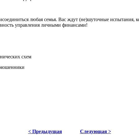
исоединиться любая семья. Вас ждут (не)шуточные испытания,
вность управления личными финансами!
ннических схем
т мошенники
< Предыдущая
Следующая >