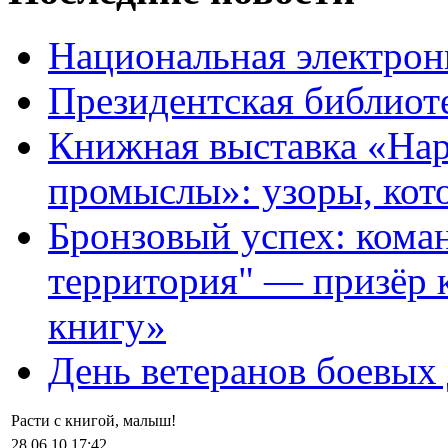
Национальная электрон
Президентская библиот
Книжная выставка «На
промыслы»: узоры, кот
Бронзовый успех: кома
территория" — призёр 
книгу»
День ветеранов боевых
Расти с книгой, малыш!
28.06.10 17:42